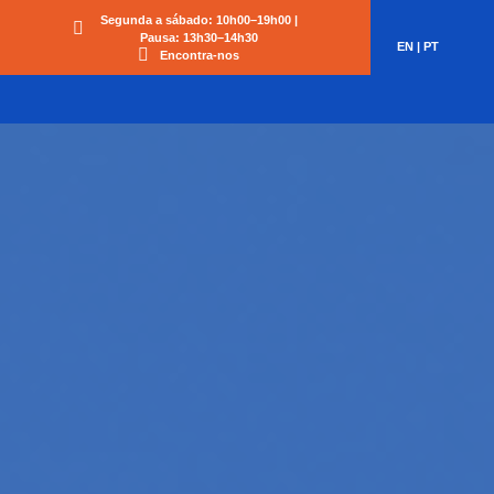
Segunda a sábado: 10h00–19h00 |
Pausa: 13h30–14h30
EN
|
PT
Encontra-nos